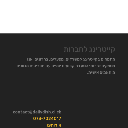
קייטרינג לחברות
מתמחים בקייטרינג למשרדים, מפעלים, צהרונים. אנו
מספקים שירותי הסעדה קבועים יומיים עם תפריטים מגוונים
מותאמים אישית.
contact@dailydish.click
073-7024017
אודותינו