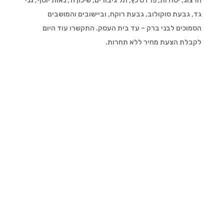
הרצוג, יסודות, פרדס כץ, תל גיבורים, שיכון ה', נאות יוסף, גני
גד, גבעת סוקולוב, גבעת רוקח, וביישובים והמושבים
הסמוכים לבני ברק – עד בית העסק. התקשרו עוד היום
לקבלת הצעת מחיר ללא תחרות.