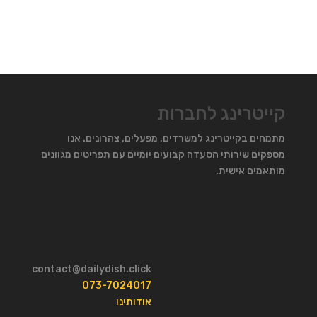
קייטרינג לחברות
מתמחים בקייטרינג למשרדים, מפעלים, צהרונים. אנו
מספקים שירותי הסעדה קבועים יומיים עם תפריטים מגוונים
מותאמים אישית.
contact@dailydish.click
073-7024017
אודותינו