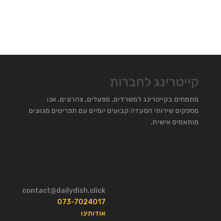
קייטרינג לחברות
מתמחים בקייטרינג למשרדים, מפעלים, צהרונים. אנו
מספקים שירותי הסעדה קבועים יומיים עם תפריטים מגוונים
מותאמים אישית.
contact@dailydish.click
073-7024017
אודותינו