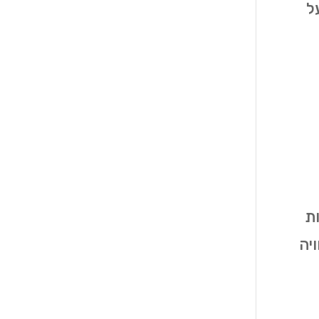
ל
ות
יה