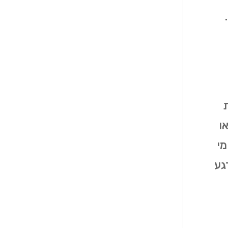
ת
ו
מי
גע